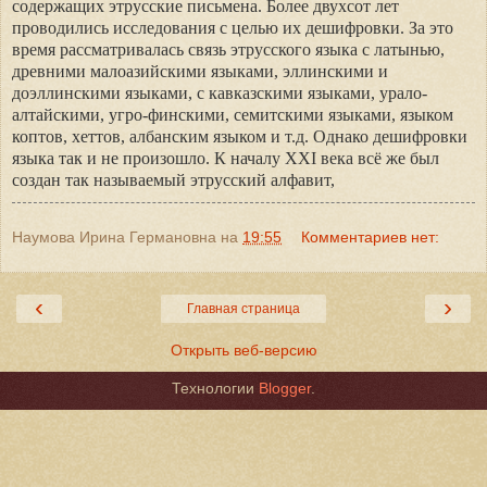
содержащих этрусские письмена. Более двухсот лет
проводились исследования с целью их дешифровки.
За это
время рассматривалась связь этрусского языка с латынью,
древними малоазийскими языками, эллинскими и
доэллинскими языками, с кавказскими языками, урало-
алтайскими, угро-финскими, семитскими языками, языком
коптов, хеттов, албанским языком и т.д. Однако дешифровки
языка так и не произошло. К началу
XXI
века всё же был
создан так называемый этрусский алфавит,
Наумова Ирина Германовна
на
19:55
Комментариев нет:
‹
›
Главная страница
Открыть веб-версию
Технологии
Blogger
.